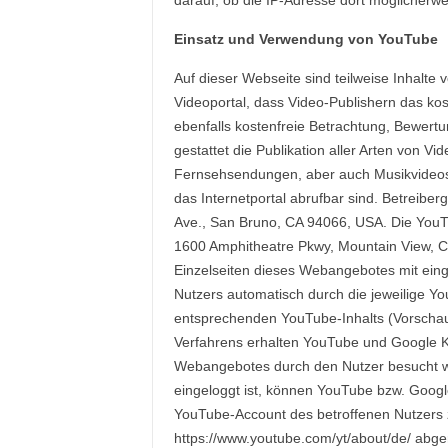
darauf, ob die IP-Adresse dort möglicherwe
Einsatz und Verwendung von YouTube
Auf dieser Webseite sind teilweise Inhalte
Videoportal, dass Video-Publishern das kos
ebenfalls kostenfreie Betrachtung, Bewer
gestattet die Publikation aller Arten von V
Fernsehsendungen, aber auch Musikvideos, 
das Internetportal abrufbar sind. Betreibe
Ave., San Bruno, CA 94066, USA. Die YouTub
1600 Amphitheatre Pkwy, Mountain View, C
Einzelseiten dieses Webangebotes mit ein
Nutzers automatisch durch die jeweilige Yo
entsprechenden YouTube-Inhalts (Vorscha
Verfahrens erhalten YouTube und Google Ke
Webangebotes durch den Nutzer besucht wir
eingeloggt ist, können YouTube bzw. Goog
YouTube-Account des betroffenen Nutzers 
https://www.youtube.com/yt/about/de/ abge