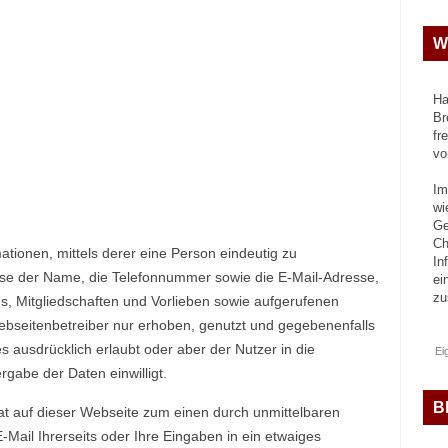
W
Ha
Br
fr
vo
Im
wi
Ge
Ch
tionen, mittels derer eine Person eindeutig zu
In
sweise der Name, die Telefonnummer sowie die E-Mail-Adresse,
ei
z
, Mitgliedschaften und Vorlieben sowie aufgerufenen
ebseitenbetreiber nur erhoben, genutzt und gegebenenfalls
 ausdrücklich erlaubt oder aber der Nutzer in die
Ei
gabe der Daten einwilligt.
B
 auf dieser Webseite zum einen durch unmittelbaren
-Mail Ihrerseits oder Ihre Eingaben in ein etwaiges