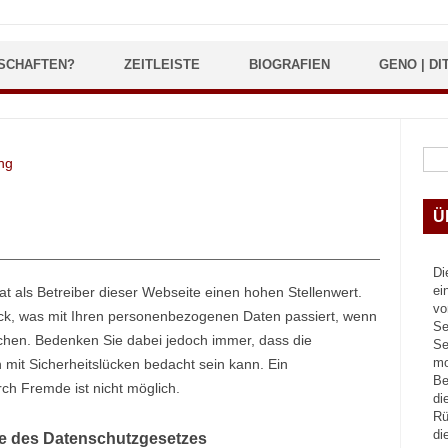
SCHAFTEN?
ZEITLEISTE
BIOGRAFIEN
GENO | DI
Suc
ng
Ü
g
Di
ei
t als Betreiber dieser Webseite einen hohen Stellenwert.
vo
lick, was mit Ihren personenbezogenen Daten passiert, wenn
Se
uchen. Bedenken Sie dabei jedoch immer, dass die
Se
mo
 mit Sicherheitslücken bedacht sein kann. Ein
Be
rch Fremde ist nicht möglich.
di
Rü
di
ne des Datenschutzgesetzes