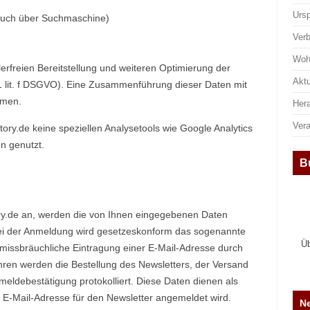
Urs
such über Suchmaschine)
Ver
Woh
rfreien Bereitstellung und weiteren Optimierung der
Aktu
 1 lit. f DSGVO). Eine Zusammenführung dieser Daten mit
mmen.
Her
Ver
y.de keine speziellen Analysetools wie Google Analytics
n genutzt.
B
ory.de an, werden die von Ihnen eingegebenen Daten
 Bei der Anmeldung wird gesetzeskonform das sogenannte
Üb
 missbräuchliche Eintragung einer E-Mail-Adresse durch
ren werden die Bestellung des Newsletters, der Versand
meldebestätigung protokolliert. Diese Daten dienen als
e E-Mail-Adresse für den Newsletter angemeldet wird.
Ne