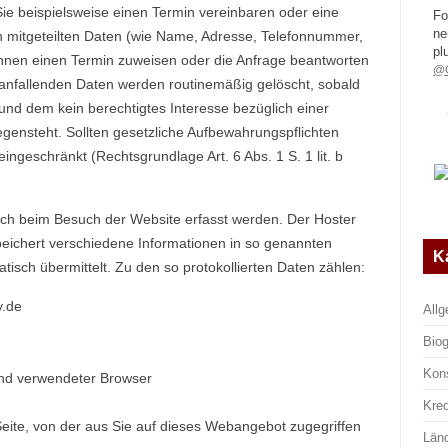
ie beispielsweise einen Termin vereinbaren oder eine
Fo
ne
n mitgeteilten Daten (wie Name, Adresse, Telefonnummer,
pl
Ihnen einen Termin zuweisen oder die Anfrage beantworten
@G
nfallenden Daten werden routinemäßig gelöscht, sobald
 und dem kein berechtigtes Interesse bezüglich einer
gensteht. Sollten gesetzliche Aufbewahrungspflichten
ingeschränkt (Rechtsgrundlage Art. 6 Abs. 1 S. 1 lit. b
h beim Besuch der Website erfasst werden. Der Hoster
peichert verschiedene Informationen in so genannten
K
tisch übermittelt. Zu den so protokollierten Daten zählen:
y.de
All
Biog
Kon
nd verwendeter Browser
Kre
eite, von der aus Sie auf dieses Webangebot zugegriffen
Län