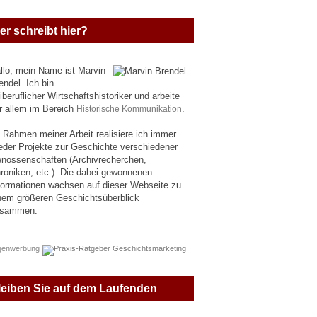
er schreibt hier?
llo, mein Name ist Marvin
endel. Ich bin
eiberuflicher Wirtschaftshistoriker und arbeite
r allem im Bereich
Historische Kommunikation
.
 Rahmen meiner Arbeit realisiere ich immer
eder Projekte zur Geschichte verschiedener
nossenschaften (Archivrecherchen,
roniken, etc.). Die dabei gewonnenen
formationen wachsen auf dieser Webseite zu
nem größeren Geschichtsüberblick
usammen.
genwerbung
leiben Sie auf dem Laufenden