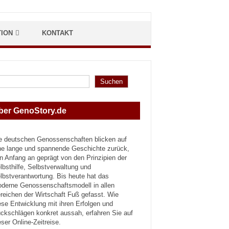
TION
KONTAKT
hen
Suchen
ber GenoStory.de
e deutschen Genossenschaften blicken auf
ne lange und spannende Geschichte zurück,
n Anfang an geprägt von den Prinzipien der
lbsthilfe, Selbstverwaltung und
lbstverantwortung. Bis heute hat das
derne Genossenschaftsmodell in allen
reichen der Wirtschaft Fuß gefasst. Wie
ese Entwicklung mit ihren Erfolgen und
ckschlägen konkret aussah, erfahren Sie auf
eser Online-Zeitreise.