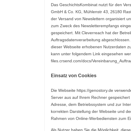
Das GeschichtsKombinat nutzt für den Ver
GmbH & Co. KG, Mühlenstr 43, 26180 Rast
der Versand von Newslettern organisiert u
zum Zweck des Newsletterempfangs einge
gespeichert. Mit Cleverreach hat der Betre
Auftragsdatenverarbeitung abgeschlossen. I
dieser Webseite erhobenen Nutzerdaten zu 
kann unter folgendem Link eingesehen werd
files.crsend.com/docs/Vereinbarung_Auftra
Einsatz von Cookies
Die Webseite https://genostory.de verwend
Server aus auf Ihrem Rechner gespeichert 
Adresse, dem Betriebssystem und zur Inter
korrekten Darstellung der Webseite und d
Rahmen von Online-Werbediensten zum Ei
Als Nutzer haben Sie die Möglichkeit, die