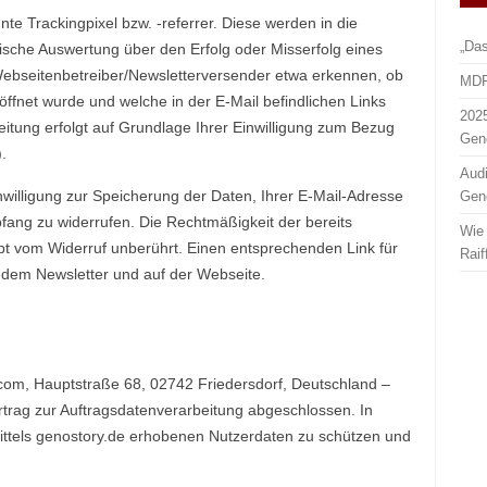
te Trackingpixel bzw. -referrer. Diese werden in die
„Da
stische Auswertung über den Erfolg oder Misserfolg eines
Webseitenbetreiber/Newsletterversender etwa erkennen, ob
MDR
ffnet wurde und welche in der E-Mail befindlichen Links
2025
eitung erfolgt auf Grundlage Ihrer Einwilligung zum Bezug
Gen
.
Audi
inwilligung zur Speicherung der Daten, Ihrer E-Mail-Adresse
Gen
ang zu widerrufen. Die Rechtmäßigkeit der bereits
Wie 
bt vom Widerruf unberührt. Einen entsprechenden Link für
Raif
jedem Newsletter und auf der Webseite.
com, Hauptstraße 68, 02742 Friedersdorf, Deutschland –
rtrag zur Auftragsdatenverarbeitung abgeschlossen. In
mittels genostory.de erhobenen Nutzerdaten zu schützen und