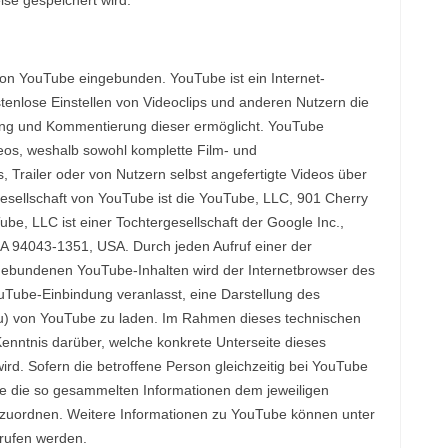
ise gespeichert wird.
 von YouTube eingebunden. YouTube ist ein Internet-
tenlose Einstellen von Videoclips und anderen Nutzern die
tung und Kommentierung dieser ermöglicht. YouTube
ideos, weshalb sowohl komplette Film- und
Trailer oder von Nutzern selbst angefertigte Videos über
rgesellschaft von YouTube ist die YouTube, LLC, 901 Cherry
e, LLC ist einer Tochtergesellschaft der Google Inc.,
A 94043-1351, USA. Durch jeden Aufruf einer der
gebundenen YouTube-Inhalten wird der Internetbrowser des
uTube-Einbindung veranlasst, eine Darstellung des
u) von YouTube zu laden. Im Rahmen dieses technischen
nntnis darüber, welche konkrete Unterseite dieses
d. Sofern die betroffene Person gleichzeitig bei YouTube
le die so gesammelten Informationen dem jeweiligen
zuordnen. Weitere Informationen zu YouTube können unter
rufen werden.