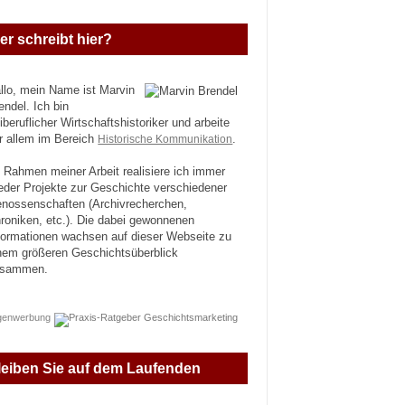
er schreibt hier?
llo, mein Name ist Marvin
endel. Ich bin
eiberuflicher Wirtschaftshistoriker und arbeite
r allem im Bereich
Historische Kommunikation
.
 Rahmen meiner Arbeit realisiere ich immer
eder Projekte zur Geschichte verschiedener
nossenschaften (Archivrecherchen,
roniken, etc.). Die dabei gewonnenen
formationen wachsen auf dieser Webseite zu
nem größeren Geschichtsüberblick
usammen.
genwerbung
leiben Sie auf dem Laufenden