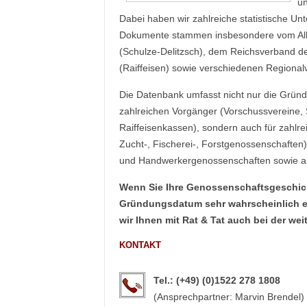
un
Dabei haben wir zahlreiche statistische 
Dokumente stammen insbesondere vom All
(Schulze-Delitzsch), dem Reichsverband d
(Raiffeisen) sowie verschiedenen Regiona
Die Datenbank umfasst nicht nur die Gründu
zahlreichen Vorgänger (Vorschussvereine,
Raiffeisenkassen), sondern auch für zahlre
Zucht-, Fischerei-, Forstgenossenschafte
und Handwerkergenossenschaften sowie 
Wenn Sie Ihre Genossenschaftsgeschich
Gründungsdatum sehr wahrscheinlich ei
wir Ihnen mit Rat & Tat auch bei der wei
KONTAKT
Tel.: (+49) (0)1522 278 1808
(Ansprechpartner: Marvin Brendel)