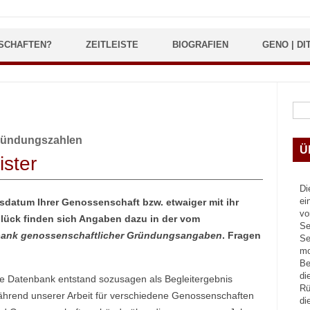
SCHAFTEN?
ZEITLEISTE
BIOGRAFIEN
GENO | DI
Suc
ründungszahlen
Ü
ster
Di
ei
gsdatum Ihrer Genossenschaft bzw. etwaiger mit ihr
vo
lück finden sich Angaben dazu in der vom
Se
ank genossenschaftlicher Gründungsangaben
. Fragen
Se
mo
Be
di
e Datenbank entstand sozusagen als Begleitergebnis
Rü
hrend unserer Arbeit für verschiedene Genossenschaften
di