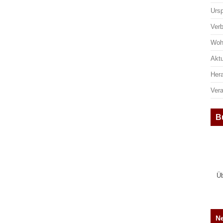
Urs
Ver
Woh
Aktu
Her
Ver
B
Üb
Ne