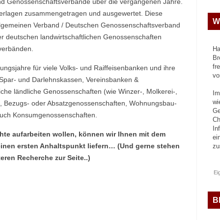
d Genossenschaftsverbände über die vergangenen Jahre.
Unterlagen zusammengetragen und ausgewertet. Diese
W
gemeinen Verband / Deutschen Genossenschaftsverband
er deutschen landwirtschaftlichen Genossenschaften
lverbänden.
Ha
Br
fr
ngsjahre für viele Volks- und Raiffeisenbanken und ihre
vo
 Spar- und Darlehnskassen, Vereinsbanken &
iche ländliche Genossenschaften (wie Winzer-, Molkerei-,
Im
wi
n), Bezugs- oder Absatzgenossenschaften, Wohnungsbau-
Ge
auch Konsumgenossenschaften.
Ch
In
te aufarbeiten wollen, können wir Ihnen mit dem
ei
nen ersten Anhaltspunkt liefern… (Und gerne stehen
z
teren Recherche zur Seite..)
Ei
B