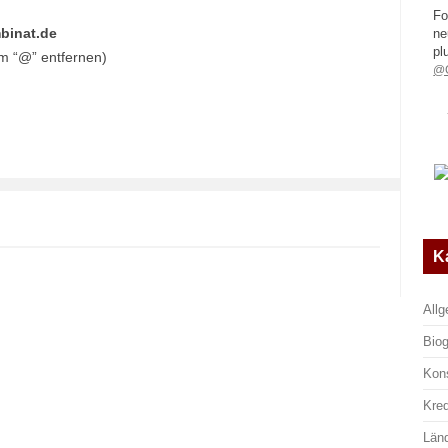
Fo
mbinat.de
ne
pl
em “@” entfernen)
@G
K
All
Biog
Kon
Kre
Län