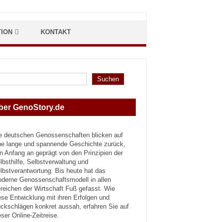
TION
KONTAKT
hen
Suchen
ber GenoStory.de
e deutschen Genossenschaften blicken auf
ne lange und spannende Geschichte zurück,
n Anfang an geprägt von den Prinzipien der
lbsthilfe, Selbstverwaltung und
lbstverantwortung. Bis heute hat das
derne Genossenschaftsmodell in allen
reichen der Wirtschaft Fuß gefasst. Wie
ese Entwicklung mit ihren Erfolgen und
ckschlägen konkret aussah, erfahren Sie auf
eser Online-Zeitreise.