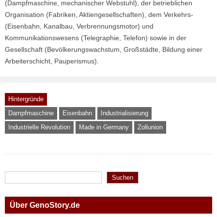
(Dampfmaschine, mechanischer Webstuhl), der betrieblichen
Organisation (Fabriken, Aktiengesellschaften), dem Verkehrs-
(Eisenbahn, Kanalbau, Verbrennungsmotor) und
Kommunikationswesens (Telegraphie, Telefon) sowie in der
Gesellschaft (Bevölkerungswachstum, Großstädte, Bildung einer
Arbeiterschicht, Pauperismus).
Hintergründe
Dampfmaschine
Eisenbahn
Industrialisierung
Industrielle Revolution
Made in Germany
Zollunion
Suchen
Suchen
Über GenoStory.de