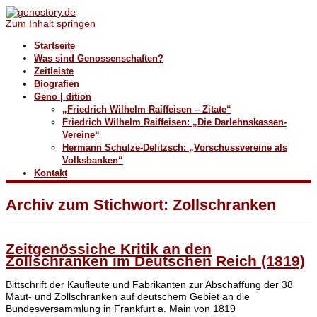
Zum Inhalt springen
Startseite
Was sind Genossenschaften?
Zeitleiste
Biografien
Geno | dition
„Friedrich Wilhelm Raiffeisen – Zitate“
Friedrich Wilhelm Raiffeisen: „Die Darlehnskassen-
Vereine“
Hermann Schulze-Delitzsch: „Vorschussvereine als
Volksbanken“
Kontakt
Archiv zum Stichwort:
Zollschranken
Zeitgenössiche Kritik an den
Zollschranken im Deutschen Reich (1819)
Bittschrift der Kaufleute und Fabrikanten zur Abschaffung der 38
Maut- und Zollschranken auf deutschem Gebiet an die
Bundesversammlung in Frankfurt a. Main von 1819