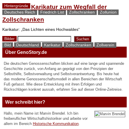
Karikatur zum Wegfall der
Hintergründe
Deutsches Reich
Friedrich List
Zollschranken
Zollunion
Zollschranken
Karikatur: „Das Lichten eines Hochwaldes“
Suchen
Bilder
Suchen
Bild
Deutschland
Karikatur
Zollschranken
Zollverein
Über GenoStory.de
Die deutschen Genossenschaften blicken auf eine lange und spannende
Geschichte zurück, von Anfang an geprägt von den Prinzipien der
Selbsthilfe, Selbstverwaltung und Selbstverantwortung. Bis heute hat
das moderne Genossenschaftsmodell in allen Bereichen der Wirtschaft
Fuß gefasst. Wie diese Entwicklung mit ihren Erfolgen und
Rückschlägen konkret aussah, erfahren Sie auf dieser Online-Zeitreise.
Wer schreibt hier?
Hallo, mein Name ist Marvin Brendel. Ich bin
freiberuflicher Wirtschaftshistoriker und arbeite vor
allem im Bereich
Historische Kommunikation
.