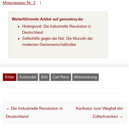
Motorwagen Nr. 3
)
Weiterführende Artikel auf genostory.de:
Hintergrund: Die Industrielle Revolution in
Deutschland
Selbsthilfe gegen die Not: Die Wurzeln der
modernen Genossenschaftsidee
Bilder
Automobil
Bild
Carl Benz
Motorisierung
Post navigation
←
Die Industrielle Revolution in
Karikatur zum Wegfall der
Deutschland
Zollschranken
→