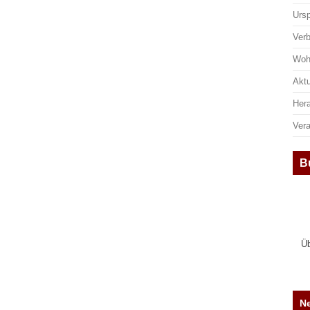
Urs
Ver
Woh
Aktu
Her
Ver
B
Üb
Ne