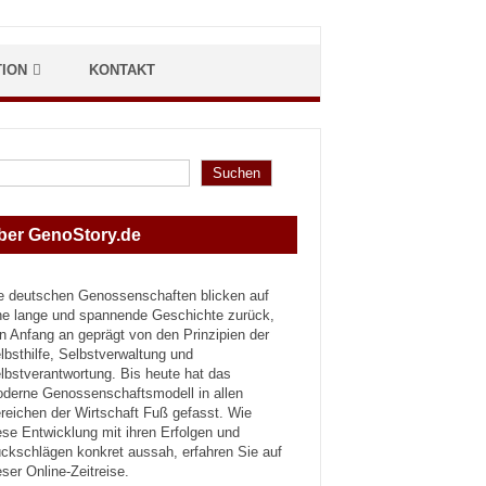
TION
KONTAKT
hen
Suchen
ber GenoStory.de
e deutschen Genossenschaften blicken auf
ne lange und spannende Geschichte zurück,
n Anfang an geprägt von den Prinzipien der
lbsthilfe, Selbstverwaltung und
lbstverantwortung. Bis heute hat das
derne Genossenschaftsmodell in allen
reichen der Wirtschaft Fuß gefasst. Wie
ese Entwicklung mit ihren Erfolgen und
ckschlägen konkret aussah, erfahren Sie auf
eser Online-Zeitreise.