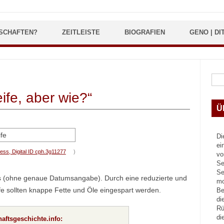
SCHAFTEN?
ZEITLEISTE
BIOGRAFIEN
GENO | DI
Suc
ife, aber wie?“
Ü
Di
ei
ess, Digital ID cph.3g11277
)
vo
Se
Se
s (ohne genaue Datumsangabe). Durch eine reduzierte und
mo
e sollten knappe Fette und Öle eingespart werden.
Be
di
Rü
di
aftsgeschichte.info: