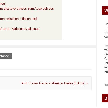
rieg
enschaftsverbandes zum Ausbruch des
W
en zwischen Inflation und
Ha
Br
ten im Nationalsozialismus
fr
vo
Im
wi
Ge
arappell
Ch
In
ei
z
Aufruf zum Generalstreik in Berlin (1918)
→
Ei
B