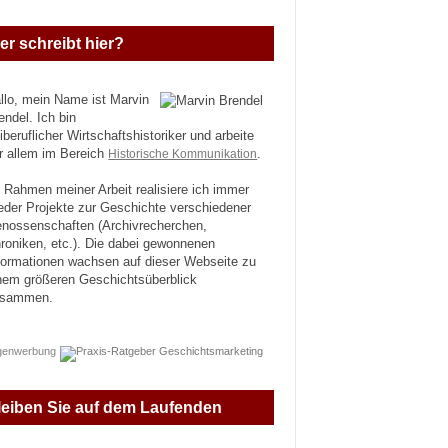
er schreibt hier?
llo, mein Name ist Marvin
endel. Ich bin
eiberuflicher Wirtschaftshistoriker und arbeite
r allem im Bereich
Historische Kommunikation
.
 Rahmen meiner Arbeit realisiere ich immer
eder Projekte zur Geschichte verschiedener
nossenschaften (Archivrecherchen,
roniken, etc.). Die dabei gewonnenen
formationen wachsen auf dieser Webseite zu
nem größeren Geschichtsüberblick
usammen.
genwerbung
leiben Sie auf dem Laufenden