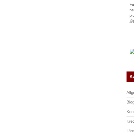
Fo
ne
pl
@G
K
All
Biog
Kon
Kre
Län