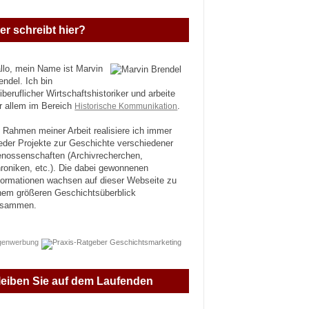
er schreibt hier?
llo, mein Name ist Marvin
endel. Ich bin
eiberuflicher Wirtschaftshistoriker und arbeite
r allem im Bereich
Historische Kommunikation
.
 Rahmen meiner Arbeit realisiere ich immer
eder Projekte zur Geschichte verschiedener
nossenschaften (Archivrecherchen,
roniken, etc.). Die dabei gewonnenen
formationen wachsen auf dieser Webseite zu
nem größeren Geschichtsüberblick
usammen.
genwerbung
leiben Sie auf dem Laufenden