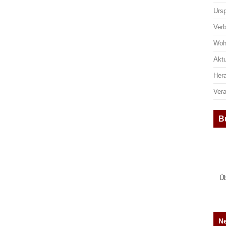
Urs
Ver
Woh
Aktu
Her
Ver
B
Üb
Ne