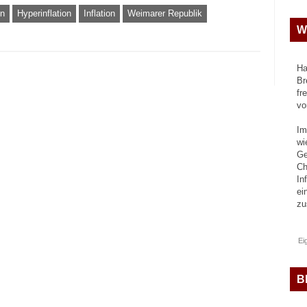
in
Hyperinflation
Inflation
Weimarer Republik
W
Ha
Br
fr
vo
Im
wi
Ge
Ch
In
ei
z
Ei
B