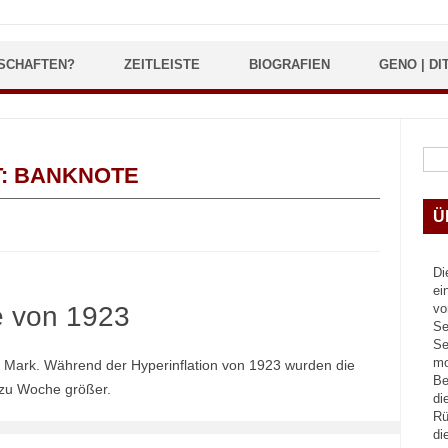
SCHAFTEN?
ZEITLEISTE
BIOGRAFIEN
GENO | DI
Suc
T:
BANKNOTE
Ü
Di
ei
 von 1923
vo
Se
Se
mo
n Mark. Während der Hyperinflation von 1923 wurden die
Be
zu Woche größer.
di
Rü
di