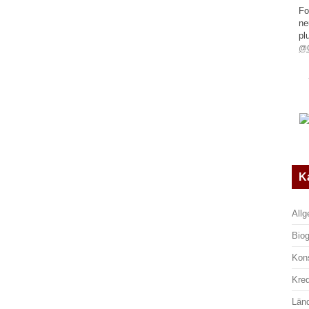
Fo
ne
pl
@G
K
All
Biog
Kon
Kre
Län