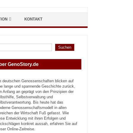
TION
KONTAKT
hen
Suchen
ber GenoStory.de
e deutschen Genossenschaften blicken auf
ne lange und spannende Geschichte zurück,
n Anfang an geprägt von den Prinzipien der
lbsthilfe, Selbstverwaltung und
lbstverantwortung. Bis heute hat das
derne Genossenschaftsmodell in allen
reichen der Wirtschaft Fuß gefasst. Wie
ese Entwicklung mit ihren Erfolgen und
ckschlägen konkret aussah, erfahren Sie auf
eser Online-Zeitreise.