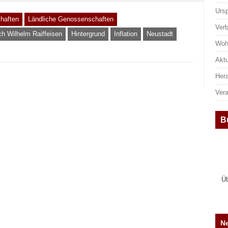
Urs
haften
Ländliche Genossenschaften
Ver
ich Wilhelm Raiffeisen
Hintergrund
Inflation
Neustadt
Woh
Aktu
Her
Ver
B
Üb
Ne