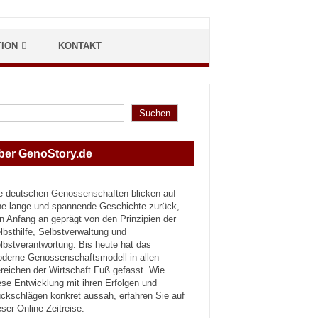
TION
KONTAKT
hen
Suchen
ber GenoStory.de
e deutschen Genossenschaften blicken auf
ne lange und spannende Geschichte zurück,
n Anfang an geprägt von den Prinzipien der
lbsthilfe, Selbstverwaltung und
lbstverantwortung. Bis heute hat das
derne Genossenschaftsmodell in allen
reichen der Wirtschaft Fuß gefasst. Wie
ese Entwicklung mit ihren Erfolgen und
ckschlägen konkret aussah, erfahren Sie auf
eser Online-Zeitreise.