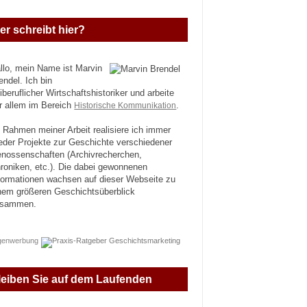
er schreibt hier?
llo, mein Name ist Marvin
endel. Ich bin
eiberuflicher Wirtschaftshistoriker und arbeite
r allem im Bereich
Historische Kommunikation
.
 Rahmen meiner Arbeit realisiere ich immer
eder Projekte zur Geschichte verschiedener
nossenschaften (Archivrecherchen,
roniken, etc.). Die dabei gewonnenen
formationen wachsen auf dieser Webseite zu
nem größeren Geschichtsüberblick
usammen.
genwerbung
leiben Sie auf dem Laufenden