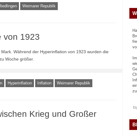
Riedlingen
Weimarer Republik
W
Ha
 von 1923
Br
fr
vo
n Mark. Während der Hyperinflation von 1923 wurden die
Im
zu Woche größer.
wi
Ge
Ch
In
in
Hyperinflation
Inflation
Weimarer Republik
ei
z
Ei
ischen Krieg und Großer
B