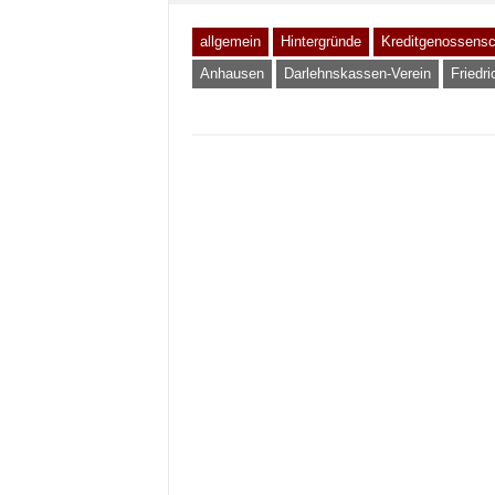
allgemein
Hintergründe
Kreditgenossensc
Anhausen
Darlehnskassen-Verein
Friedr