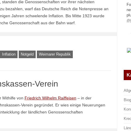
 standen die Genossenschaften vor ihrer nächsten
Fo
zu bezahlen, warf das Deutsche Reich die Notenpresse an
ne
pl
 einigen Jahren schwelende Inflation. Bis Mitte 1923 wurde
@G
anche Genossenschaft aus der Bahn warf.
Inflation
Notgeld
Weimarer Republik
K
nskassen-Verein
All
 Mithilfe von
Friedrich Wilhelm Raiffeisen
– in der
Biog
nskassen-Verein gegründet. Er wies einige Neuerungen
Kon
e Entwicklung der ländlichen Genossenschaften
Kre
Län