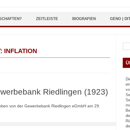
SCHAFTEN?
ZEITLEISTE
BIOGRAFIEN
GENO | DI
Suc
T:
INFLATION
Ü
Di
ei
ewerbebank Riedlingen (1923)
vo
Se
Se
mo
geben von der Gewerbebank Riedlingen eGmbH am 29.
Be
di
Rü
di