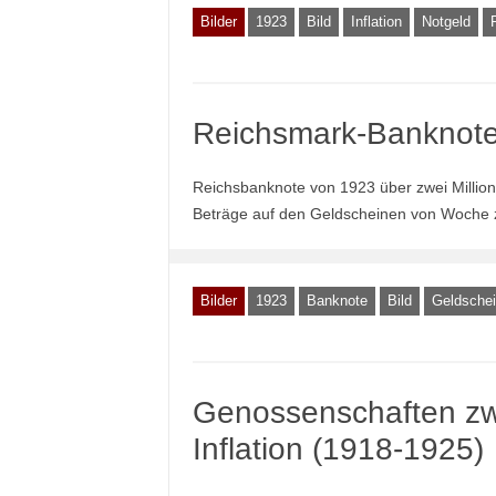
Bilder
1923
Bild
Inflation
Notgeld
Reichsmark-Banknote
Reichsbanknote von 1923 über zwei Millio
Beträge auf den Geldscheinen von Woche 
Bilder
1923
Banknote
Bild
Geldsche
Genossenschaften zw
Inflation (1918-1925)