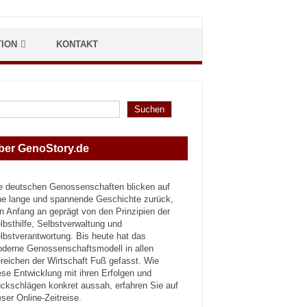
TION
KONTAKT
hen
Suchen
ber GenoStory.de
e deutschen Genossenschaften blicken auf
ne lange und spannende Geschichte zurück,
n Anfang an geprägt von den Prinzipien der
lbsthilfe, Selbstverwaltung und
lbstverantwortung. Bis heute hat das
derne Genossenschaftsmodell in allen
reichen der Wirtschaft Fuß gefasst. Wie
ese Entwicklung mit ihren Erfolgen und
ckschlägen konkret aussah, erfahren Sie auf
eser Online-Zeitreise.