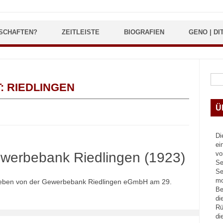
SCHAFTEN?
ZEITLEISTE
BIOGRAFIEN
GENO | DI
Suc
T:
RIEDLINGEN
Ü
Di
ei
ewerbebank Riedlingen (1923)
vo
Se
Se
mo
geben von der Gewerbebank Riedlingen eGmbH am 29.
Be
di
Rü
di