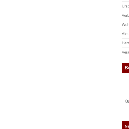
Urs
Ver
Woh
Aktu
Her
Ver
B
Üb
Ne