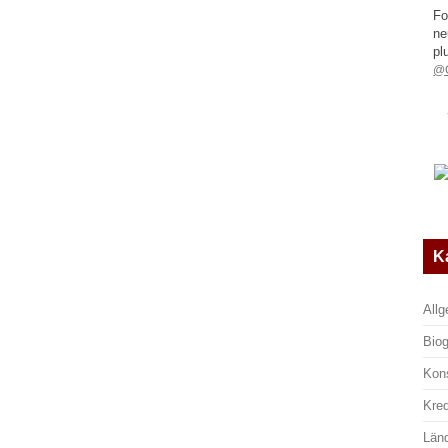
Fo
ne
pl
@G
K
All
Biog
Kon
Kre
Län