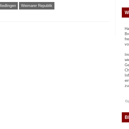
Riedlingen
Weimarer Republik
W
Ha
Br
fr
vo
Im
wi
Ge
Ch
In
ei
z
Ei
B