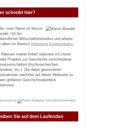
er schreibt hier?
llo, mein Name ist Marvin
endel. Ich bin
eiberuflicher Wirtschaftshistoriker und arbeite
r allem im Bereich
Historische Kommunikation
.
 Rahmen meiner Arbeit realisiere ich immer
eder Projekte zur Geschichte verschiedener
nossenschaften (Archivrecherchen,
roniken, etc.). Die dabei gewonnenen
formationen wachsen auf dieser Webseite zu
nem größeren Geschichtsüberblick
usammen.
genwerbung
leiben Sie auf dem Laufenden