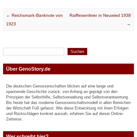
Post navigation
←
Reichsmark-Banknote von
Raiffeisenfeier in Neuwied 1938
1923
→
Suchen
Suchen
Über GenoStory.de
Die deutschen Genossenschaften blicken auf eine lange und
spannende Geschichte zurück, von Anfang an geprägt von den
Prinzipien der Selbsthilfe, Selbstverwaltung und Selbstverantwortung.
Bis heute hat das moderne Genossenschaftsmodell in allen Bereichen
der Wirtschaft Fuß gefasst. Wie diese Entwicklung mit ihren Erfolgen
und Rückschlägen konkret aussah, erfahren Sie auf dieser Online-
Zeitreise.
Wer schreibt hier?