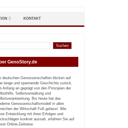
TION
KONTAKT
hen
Suchen
ber GenoStory.de
e deutschen Genossenschaften blicken auf
ne lange und spannende Geschichte zurück,
n Anfang an geprägt von den Prinzipien der
lbsthilfe, Selbstverwaltung und
lbstverantwortung. Bis heute hat das
derne Genossenschaftsmodell in allen
reichen der Wirtschaft Fuß gefasst. Wie
ese Entwicklung mit ihren Erfolgen und
ckschlägen konkret aussah, erfahren Sie auf
eser Online-Zeitreise.