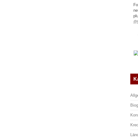
Fo
ne
pl
@G
K
All
Biog
Kon
Kre
Län