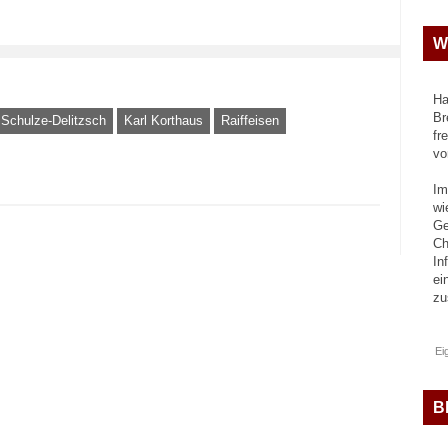
W
Ha
Br
Schulze-Delitzsch
Karl Korthaus
Raiffeisen
fr
vo
Im
wi
Ge
Ch
In
ei
z
Ei
B