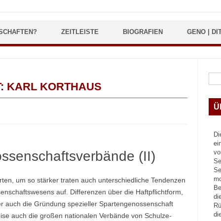
SCHAFTEN?
ZEITLEISTE
BIOGRAFIEN
GENO | DI
Suc
T:
KARL KORTHAUS
Ü
Di
ei
ssenschaftsverbände (II)
vo
Se
Se
mo
rten, um so stärker traten auch unterschiedliche Tendenzen
Be
nschaftswesens auf. Differenzen über die Haftpflichtform,
di
er auch die Gründung spezieller Spartengenossenschaft
Rü
di
ise auch die großen nationalen Verbände von Schulze-