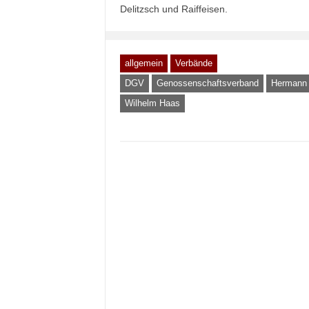
Delitzsch und Raiffeisen.
allgemein
Verbände
DGV
Genossenschaftsverband
Hermann 
Wilhelm Haas