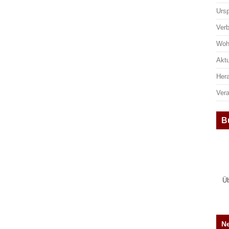
Urs
Ver
Woh
Aktu
Her
Ver
B
Üb
Ne