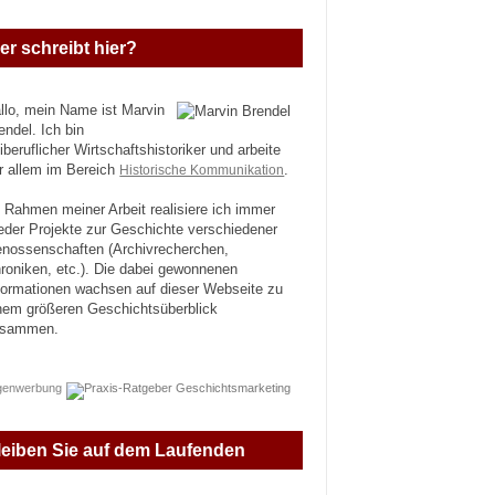
er schreibt hier?
llo, mein Name ist Marvin
endel. Ich bin
eiberuflicher Wirtschaftshistoriker und arbeite
r allem im Bereich
Historische Kommunikation
.
 Rahmen meiner Arbeit realisiere ich immer
eder Projekte zur Geschichte verschiedener
nossenschaften (Archivrecherchen,
roniken, etc.). Die dabei gewonnenen
formationen wachsen auf dieser Webseite zu
nem größeren Geschichtsüberblick
usammen.
genwerbung
leiben Sie auf dem Laufenden