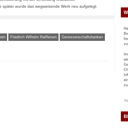
re später wurde das wegweisende Werk neu aufgelegt.
W
Ha
Br
ein
Friedrich Wilhelm Raiffeisen
Genossenschaftsbanken
fr
vo
Im
wi
Ge
Ch
In
ei
z
Ei
B