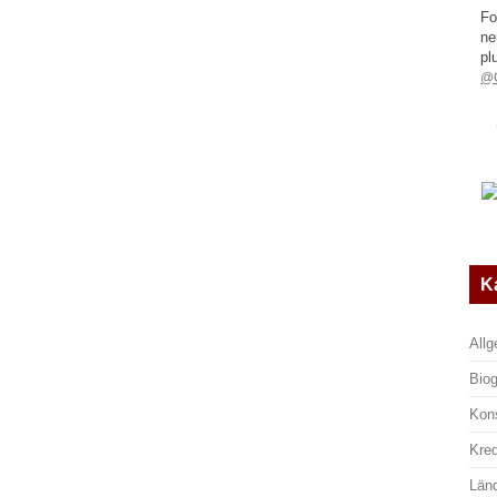
Fo
ne
pl
@G
K
All
Biog
Kon
Kre
Län