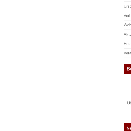
Urs
Ver
Woh
Aktu
Her
Ver
B
Üb
Ne