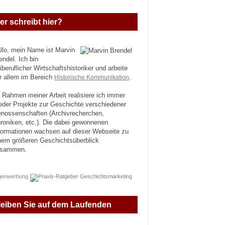
er schreibt hier?
llo, mein Name ist Marvin
endel. Ich bin
eiberuflicher Wirtschaftshistoriker und arbeite
r allem im Bereich
Historische Kommunikation
.
 Rahmen meiner Arbeit realisiere ich immer
eder Projekte zur Geschichte verschiedener
nossenschaften (Archivrecherchen,
roniken, etc.). Die dabei gewonnenen
formationen wachsen auf dieser Webseite zu
nem größeren Geschichtsüberblick
usammen.
genwerbung
leiben Sie auf dem Laufenden