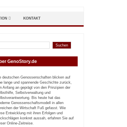
TION
KONTAKT
hen
Suchen
ber GenoStory.de
e deutschen Genossenschaften blicken auf
ne lange und spannende Geschichte zurück,
n Anfang an geprägt von den Prinzipien der
lbsthilfe, Selbstverwaltung und
lbstverantwortung. Bis heute hat das
derne Genossenschaftsmodell in allen
reichen der Wirtschaft Fuß gefasst. Wie
ese Entwicklung mit ihren Erfolgen und
ckschlägen konkret aussah, erfahren Sie auf
eser Online-Zeitreise.