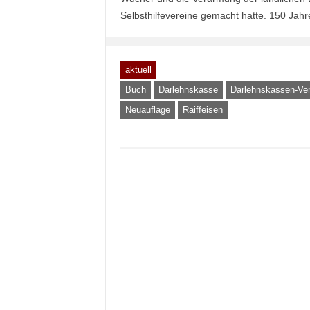
Selbsthilfevereine gemacht hatte. 150 Jah
aktuell
Buch
Darlehnskasse
Darlehnskassen-Ver
Neuauflage
Raiffeisen