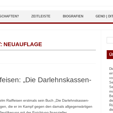
SCHAFTEN?
ZEITLEISTE
BIOGRAFIEN
GENO | DI
Suc
T:
NEUAUFLAGE
Ü
Di
ei
ffeisen: „Die Darlehnskassen-
vo
Se
Se
mo
Be
helm Raiffeisen erstmals sein Buch „Die Darlehnskassen-
di
Rü
rungen, die er im Kampf gegen den damals allgegenwärtigen
di
völkerung mit der Errichtung finanzieller