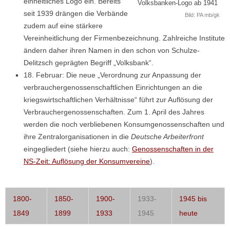
einheitliches Logo ein. Bereits
Volksbanken-Logo ab 1941
seit 1939 drängen die Verbände
Bild: PA mb/gk
zudem auf eine stärkere
Vereinheitlichung der Firmenbezeichnung. Zahlreiche Institute
ändern daher ihren Namen in den schon von Schulze-
Delitzsch geprägten Begriff „Volksbank“.
18. Februar: Die neue „Verordnung zur Anpassung der
verbrauchergenossenschaftlichen Einrichtungen an die
kriegswirtschaftlichen Verhältnisse“ führt zur Auflösung der
Verbrauchergenossenschaften. Zum 1. April des Jahres
werden die noch verbliebenen Konsumgenossenschaften und
ihre Zentralorganisationen in die
Deutsche Arbeiterfront
eingegliedert (siehe hierzu auch:
Genossenschaften in der
NS-Zeit: Auflösung der Konsumvereine
).
1800-
1850-
1900-
1933-
1945 bis
1849
1899
1933
1945
heute