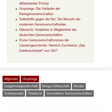
altbekanntes Prinzip
Ursprünge: Die Vorläufer der
Bankgenossenschaften
Selbsthilfe gegen die Not: Die Wurzeln der
modernen Genossenschaftsidee
Übersicht: Vordenker & Wegbereiter der
deutschen Genossenschaften
Erster Genossenschaftsroman der
Literaturgeschichte: Heinrich Zschokkes „Das
Goldmacherdorf“ von 1817
allgemein
Ursprünge
Leegemoorgesellschaft
Murgschifferschaft
Norden
Schwarzwald
Theelacht
Vormoderne Genossenschaften