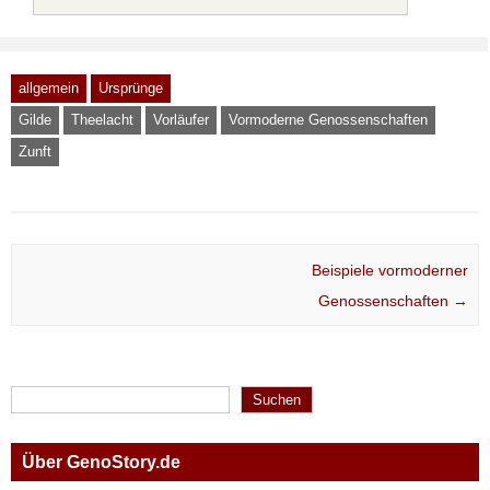
allgemein
Ursprünge
Gilde
Theelacht
Vorläufer
Vormoderne Genossenschaften
Zunft
Post navigation
Beispiele vormoderner
Genossenschaften
→
Suchen
Suchen
Über GenoStory.de