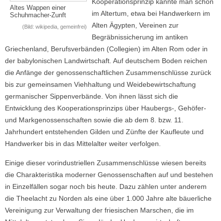
Kooperationsprinzip kannte man schon
Altes Wappen einer
im Altertum, etwa bei Handwerkern im
Schuhmacher-Zunft
Alten Ägypten, Vereinen zur
(Bild: wikipedia, gemeinfrei)
Begräbnissicherung im antiken
Griechenland, Berufsverbänden (Collegien) im Alten Rom oder in
der babylonischen Landwirtschaft. Auf deutschem Boden reichen
die Anfänge der genossenschaftlichen Zusammenschlüsse zurück
bis zur gemeinsamen Viehhaltung und Weidebewirtschaftung
germanischer Sippenverbände. Von ihnen lässt sich die
Entwicklung des Kooperationsprinzips über Haubergs-, Gehöfer-
und Markgenossenschaften sowie die ab dem 8. bzw. 11.
Jahrhundert entstehenden Gilden und Zünfte der Kaufleute und
Handwerker bis in das Mittelalter weiter verfolgen.
Einige dieser vorindustriellen Zusammenschlüsse wiesen bereits
die Charakteristika moderner Genossenschaften auf und bestehen
in Einzelfällen sogar noch bis heute. Dazu zählen unter anderem
die Theelacht zu Norden als eine über 1.000 Jahre alte bäuerliche
Vereinigung zur Verwaltung der friesischen Marschen, die im