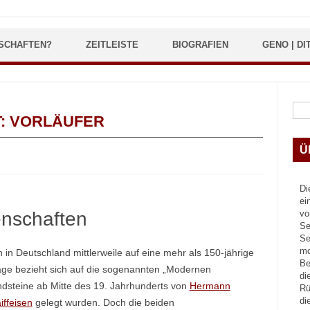
SCHAFTEN?
ZEITLEISTE
BIOGRAFIEN
GENO | DI
Suc
T:
VORLÄUFER
Ü
Di
ei
nschaften
vo
Se
Se
mo
in Deutschland mittlerweile auf eine mehr als 150-jährige
Be
ge bezieht sich auf die sogenannten „Modernen
di
dsteine ab Mitte des 19. Jahrhunderts von
Hermann
Rü
di
iffeisen
gelegt wurden. Doch die beiden