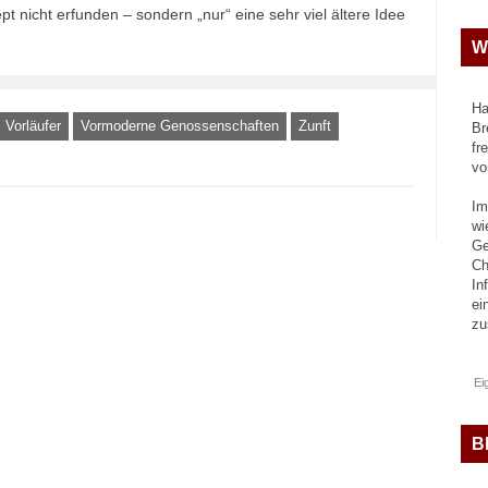
nicht erfunden – sondern „nur“ eine sehr viel ältere Idee
W
Ha
Vorläufer
Vormoderne Genossenschaften
Zunft
Br
fr
vo
Im
wi
Ge
Ch
In
ei
z
Ei
B