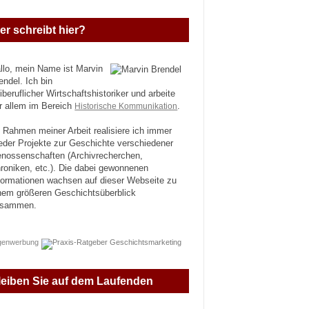
er schreibt hier?
llo, mein Name ist Marvin
endel. Ich bin
eiberuflicher Wirtschaftshistoriker und arbeite
r allem im Bereich
Historische Kommunikation
.
 Rahmen meiner Arbeit realisiere ich immer
eder Projekte zur Geschichte verschiedener
nossenschaften (Archivrecherchen,
roniken, etc.). Die dabei gewonnenen
formationen wachsen auf dieser Webseite zu
nem größeren Geschichtsüberblick
usammen.
genwerbung
leiben Sie auf dem Laufenden