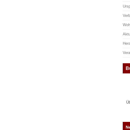
Urs
Ver
Woh
Aktu
Her
Ver
B
Üb
Ne