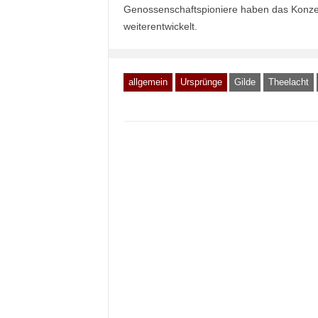
Genossenschaftspioniere haben das Konzept 
weiterentwickelt.
allgemein
Ursprünge
Gilde
Theelacht