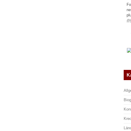
Fo
ne
pl
@G
K
All
Biog
Kon
Kre
Län