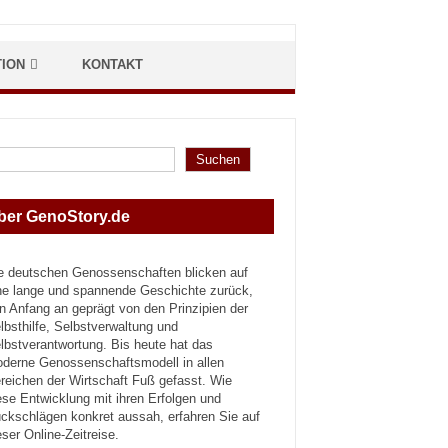
TION
KONTAKT
hen
Suchen
ber GenoStory.de
e deutschen Genossenschaften blicken auf
ne lange und spannende Geschichte zurück,
n Anfang an geprägt von den Prinzipien der
lbsthilfe, Selbstverwaltung und
lbstverantwortung. Bis heute hat das
derne Genossenschaftsmodell in allen
reichen der Wirtschaft Fuß gefasst. Wie
ese Entwicklung mit ihren Erfolgen und
ckschlägen konkret aussah, erfahren Sie auf
eser Online-Zeitreise.