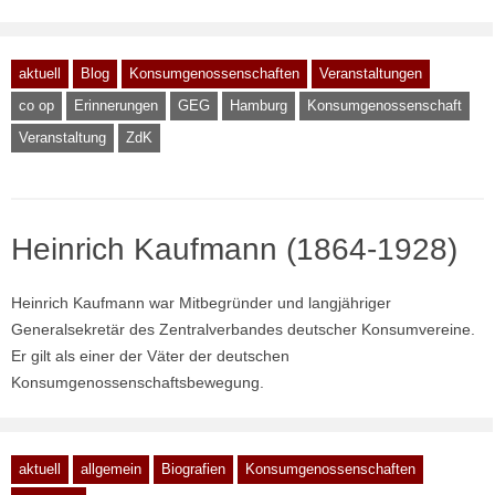
aktuell
Blog
Konsumgenossenschaften
Veranstaltungen
co op
Erinnerungen
GEG
Hamburg
Konsumgenossenschaft
Veranstaltung
ZdK
Heinrich Kaufmann (1864-1928)
Heinrich Kaufmann war Mitbegründer und langjähriger
Generalsekretär des Zentralverbandes deutscher Konsumvereine.
Er gilt als einer der Väter der deutschen
Konsumgenossenschaftsbewegung.
aktuell
allgemein
Biografien
Konsumgenossenschaften