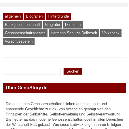
allgemein
Biografien
Hintergründe
Bankgenossenschaft
Biografie
Delitzsch
Genossenschaftsgesetz
Hermann Schulze-Delitzsch
Volksbank
Vorschussverein
Suchen
Suchen
Über GenoStory.de
Die deutschen Genossenschaften blicken auf eine lange und
spannende Geschichte zurück, von Anfang an geprägt von den
Prinzipien der Selbsthilfe, Selbstverwaltung und Selbstverantwortung.
Bis heute hat das moderne Genossenschaftsmodell in allen Bereichen
der Wirtschaft Fuß gefasst. Wie diese Entwicklung mit ihren Erfolgen