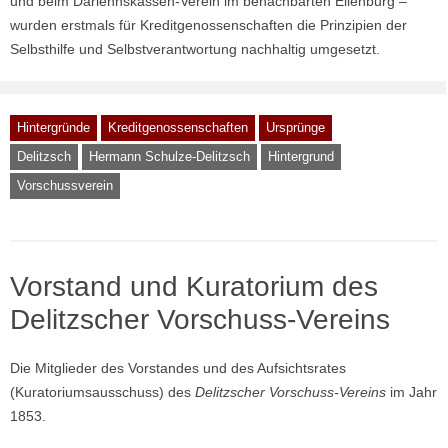
und beim Darlehnskassen-Verein im benachbarten Eilenburg –
wurden erstmals für Kreditgenossenschaften die Prinzipien der
Selbsthilfe und Selbstverantwortung nachhaltig umgesetzt.
Hintergründe
Kreditgenossenschaften
Ursprünge
Delitzsch
Hermann Schulze-Delitzsch
Hintergrund
Vorschussverein
Vorstand und Kuratorium des
Delitzscher Vorschuss-Vereins
Die Mitglieder des Vorstandes und des Aufsichtsrates
(Kuratoriumsausschuss) des
Delitzscher Vorschuss-Vereins
im Jahr
1853.